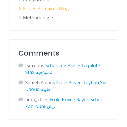
Écoles Primaires Blog
Méthodologie
Comments
Jsm
dans
Schooling Plus + La pilote
Sfax-النموذجية
Sameh A
dans
École Privée Taybah Sidi
Daoud-طيبة
hera_
dans
École Privée Rayen School
Zahrouni-ريان