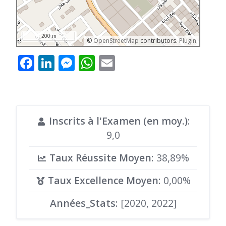
200 m
©
OpenStreetMap
contributors.
Plugin
Facebook
LinkedIn
Messenger
WhatsApp
Email
Inscrits à l'Examen (en moy.)
:
9,0
Taux Réussite Moyen
: 38,89%
Taux Excellence Moyen
: 0,00%
Années_Stats
: [2020, 2022]