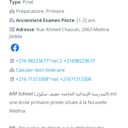
Type
: Privé
Préparatoire, Primaire
Ancienneté Examen Pilote
: [1-2] ans
Adresse
: Rue Ahmed Chaouki, 2063 Medina
Jedida
+216 98223677">tel 2: +21698223677
Calculer mon itinéraire
+216 71313308">tel: +21671313308
Afif School
(المدرسة الإبتدائية الخاصة عفيف سكول) est
une école primaire privée située à la Nouvelle
Médina.
NB :
Pour plus de détails sur la définition des