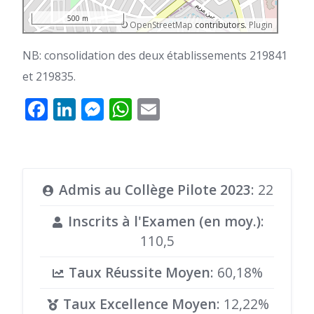
500 m
©
OpenStreetMap
contributors.
Plugin
NB: consolidation des deux établissements 219841
et 219835.
Facebook
LinkedIn
Messenger
WhatsApp
Email
Admis au Collège Pilote 2023
: 22
Inscrits à l'Examen (en moy.)
:
110,5
Taux Réussite Moyen
: 60,18%
Taux Excellence Moyen
: 12,22%