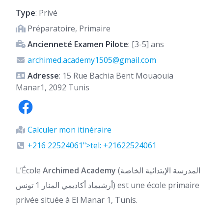
Type
: Privé
Préparatoire, Primaire
Ancienneté Examen Pilote
: [3-5] ans
archimed.academy1505@gmail.com
Adresse
: 15 Rue Bachia Bent Mouaouia
Manar1, 2092 Tunis
Calculer mon itinéraire
+216 22524061">tel: +21622524061
L’École
Archimed Academy
(المدرسة الإبتدائية الخاصة
أرشيماد أكاديمي المنار 1 تونس) est une école primaire
privée située à El Manar 1, Tunis.