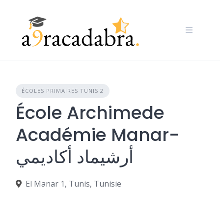
Skip
to
content
ÉCOLES PRIMAIRES TUNIS 2
École Archimede
Académie Manar-
أرشيماد أكاديمي
El Manar 1, Tunis, Tunisie