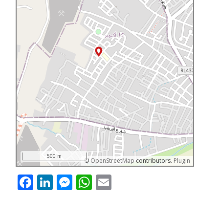
500 m
©
OpenStreetMap
contributors.
Plugin
Facebook
LinkedIn
Messenger
WhatsApp
Email