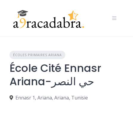
Skip
to
content
ÉCOLES PRIMAIRES ARIANA
École Cité Ennasr
Ariana-حي النصر
Ennasr 1, Ariana, Ariana, Tunisie