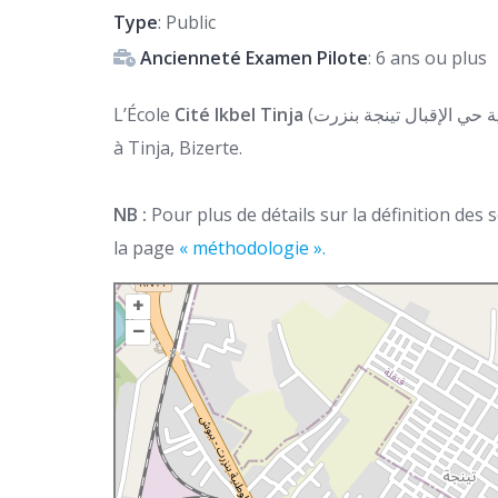
Type
: Public
Ancienneté Examen Pilote
: 6 ans ou plus
L’École
Cité Ikbel Tinja
(المدرسة الإبتدائية حي الإقبال تينجة بنزرت) est une école primaire publique située
à Tinja, Bizerte.
NB :
Pour plus de détails sur la définition des
la page
« méthodologie ».
+
–