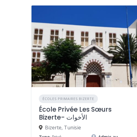
ÉCOLES PRIMAIRES BIZERTE
École Privée Les Sœurs
Bizerte- الأخوات
Bizerte, Tunisie
Type
: Privé
Admis au