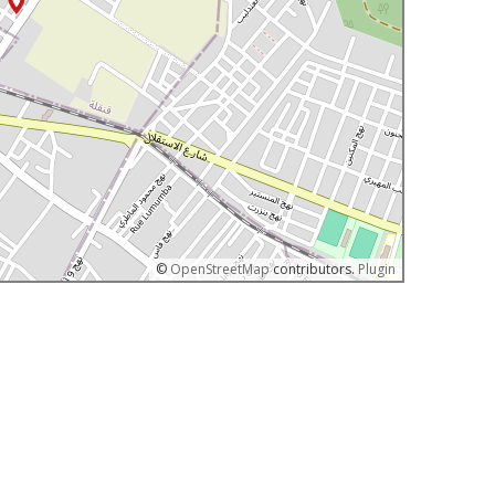
©
OpenStreetMap
contributors.
Plugin