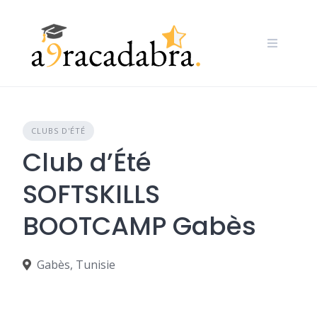
Skip
to
content
CLUBS D'ÉTÉ
Club d’Été
SOFTSKILLS
BOOTCAMP Gabès
Gabès, Tunisie