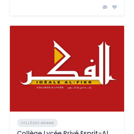
COLLÈGES ARIANA
Collège Lycée Privé Esprit-Al