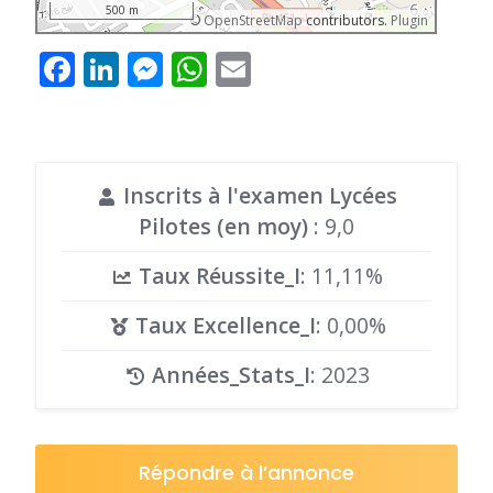
500 m
©
OpenStreetMap
contributors.
Plugin
Facebook
LinkedIn
Messenger
WhatsApp
Email
Inscrits à l'examen Lycées
Pilotes (en moy)
: 9,0
Taux Réussite_I
: 11,11%
Taux Excellence_I
: 0,00%
Années_Stats_I
: 2023
Répondre à l’annonce