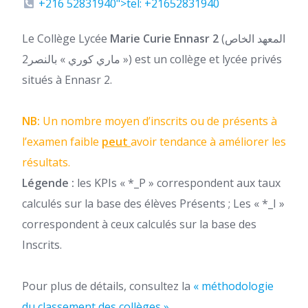
+216 52831940">tel: +21652831940
Le Collège Lycée
Marie Curie Ennasr 2
(المعهد الخاص
« ماري كوري » بالنصر2) est un collège et lycée privés
situés à Ennasr 2.
NB:
Un nombre moyen d’inscrits ou de présents à
l’examen faible
peut
avoir tendance à améliorer les
résultats.
Légende :
les KPIs « *_P » correspondent aux taux
calculés sur la base des élèves Présents ; Les « *_I »
correspondent à ceux calculés sur la base des
Inscrits.
Pour plus de détails, consultez la
« méthodologie
du classement des collèges ».