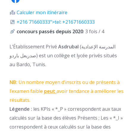
Calculer mon itinéraire
+216 71660333">tel: +21671660333
concours passés depuis 2020
: 3 fois / 4
L’Établissement Privé
Asdrubal
(المدرسة الإعدادية
صدربعل باردو) est un collège et lycée privés situés
au Bardo, Tunis.
NB:
Un nombre moyen d’inscrits ou de présents à
l’examen faible
peut
avoir tendance à améliorer les
résultats.
Légende :
les KPIs « *_P » correspondent aux taux
calculés sur la base des élèves Présents ; Les « *_I »
correspondent à ceux calculés sur la base des