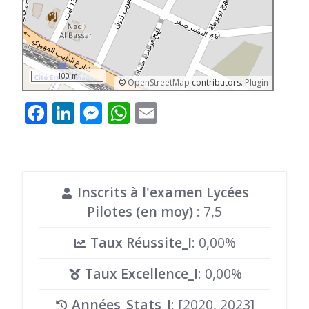
100 m
©
OpenStreetMap
contributors.
Plugin
Facebook
LinkedIn
Messenger
WhatsApp
Email
Inscrits à l'examen Lycées
Pilotes (en moy)
: 7,5
Taux Réussite_I
: 0,00%
Taux Excellence_I
: 0,00%
Années_Stats_I
: [2020, 2023]