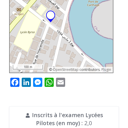
100 m
©
OpenStreetMap
contributors.
Plugin
Facebook
LinkedIn
Messenger
WhatsApp
Email
Inscrits à l'examen Lycées
Pilotes (en moy)
: 2,0