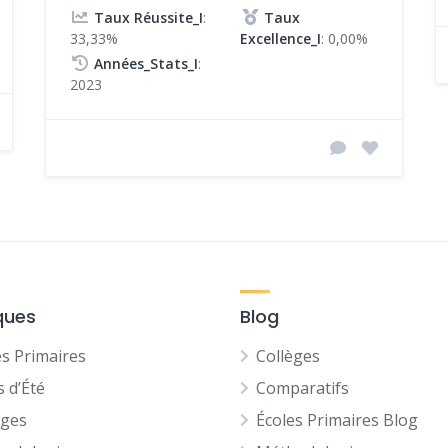
Taux Réussite_I
:
Taux
33,33%
Excellence_I
: 0,00%
Années_Stats_I
:
2023
ques
Blog
es Primaires
Collèges
s d’Été
Comparatifs
èges
Écoles Primaires Blog