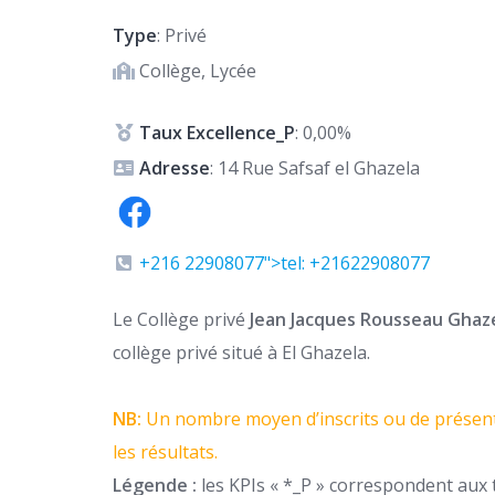
Type
: Privé
Collège, Lycée
Taux Excellence_P
: 0,00%
Adresse
: 14 Rue Safsaf el Ghazela
+216 22908077">tel: +21622908077
Le Collège privé
Jean Jacques Rousseau Ghaz
collège privé situé à El Ghazela.
NB:
Un nombre moyen d’inscrits ou de présent
les résultats.
Légende :
les KPIs « *_P » correspondent aux t