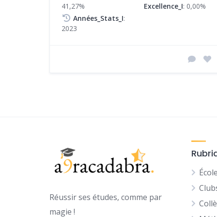
41,27%
Excellence_I
: 0,00%
Années_Stats_I
:
2023
Rubri
Écol
Club
Réussir ses études, comme par
Coll
magie !