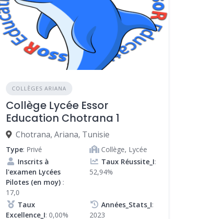
COLLÈGES ARIANA
Collège Lycée Essor
Education Chotrana 1
Chotrana, Ariana, Tunisie
Type
: Privé
Collège, Lycée
Inscrits à
Taux Réussite_I
:
l'examen Lycées
52,94%
Pilotes (en moy)
:
17,0
Taux
Années_Stats_I
:
Excellence_I
: 0,00%
2023