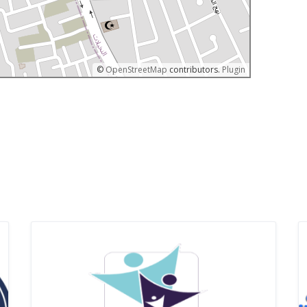
©
OpenStreetMap
contributors.
Plugin