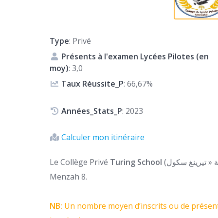
Type
: Privé
Présents à l'examen Lycées Pilotes (en
moy)
: 3,0
Taux Réussite_P
: 66,67%
Années_Stats_P
: 2023
Calculer mon itinéraire
Le Collège Privé
Turing School
(المدرسة الإعدادية الخاصة « تيرينغ سكول) est un collège privé situé à
Menzah 8.
NB:
Un nombre moyen d’inscrits ou de présent