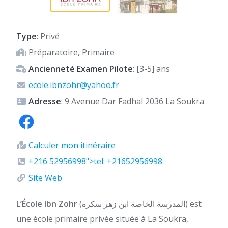
Type
: Privé
Préparatoire, Primaire
Ancienneté Examen Pilote
: [3-5] ans
ecole.ibnzohr@yahoo.fr
Adresse
: 9 Avenue Dar Fadhal 2036 La Soukra
Calculer mon itinéraire
+216 52956998">tel: +21652956998
Site Web
L’École Ibn Zohr
(المدرسة الخاصة ابن زهر سكرة) est
une école primaire privée située à La Soukra,