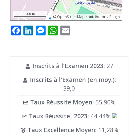
200 m
©
OpenStreetMap
contributors.
Plugin
Facebook
LinkedIn
Messenger
WhatsApp
Email
Inscrits à l'Examen 2023
: 27
Inscrits à l'Examen (en moy.)
:
39,0
Taux Réussite Moyen
: 55,90%
Taux Réussite_ 2023
: 44,44%
Taux Excellence Moyen
: 11,28%