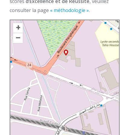
scores
d’Excellence et de Réussite
, veuillez
consulter la page
« méthodologie ».
+
–