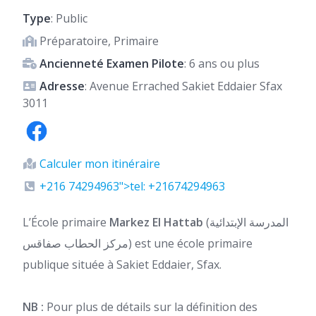
Type
: Public
Préparatoire, Primaire
Ancienneté Examen Pilote
: 6 ans ou plus
Adresse
: Avenue Errached Sakiet Eddaier Sfax
3011
Calculer mon itinéraire
+216 74294963">tel: +21674294963
L’École primaire
Markez El Hattab
(المدرسة الإبتدائية
مركز الحطاب صفاقس) est une école primaire
publique située à Sakiet Eddaier, Sfax.
NB :
Pour plus de détails sur la définition des