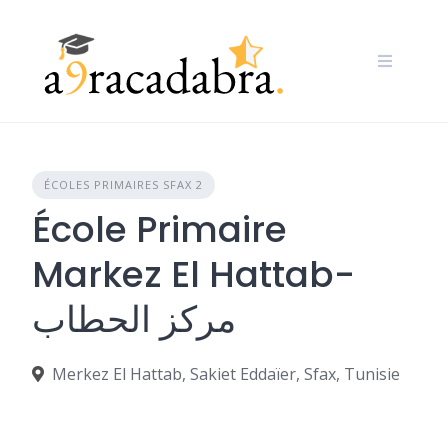
Skip
to
content
ÉCOLES PRIMAIRES SFAX 2
École Primaire
Markez El Hattab-
مركز الحطاب
Merkez El Hattab, Sakiet Eddaïer, Sfax, Tunisie