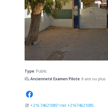
Type
: Public
Ancienneté Examen Pilote
: 6 ans ou plus
+216 74621085">tel: +21674621085