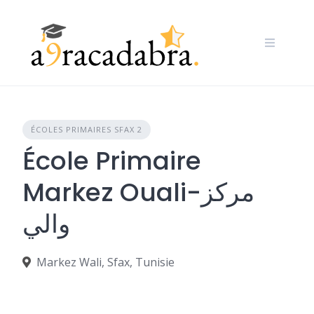
Skip
to
content
ÉCOLES PRIMAIRES SFAX 2
École Primaire
Markez Ouali-مركز
والي
Markez Wali, Sfax, Tunisie