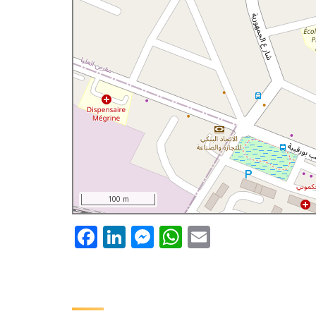
100 m
Facebook
LinkedIn
Messenger
WhatsApp
Email