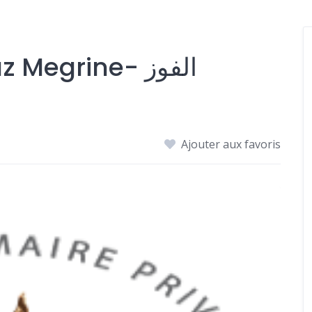
École Privée El Faouz Megrine- الفوز
Ajouter aux favoris