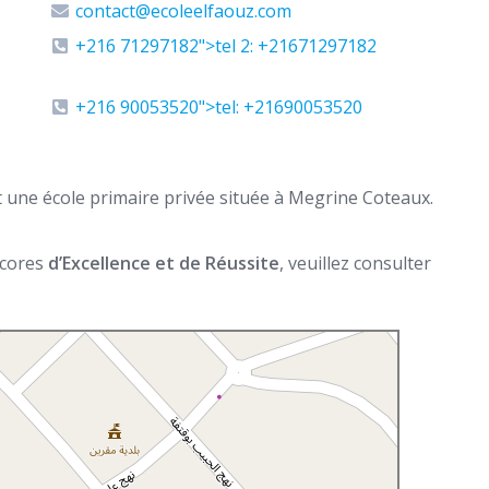
contact@ecoleelfaouz.com
+216 71297182">tel 2: +21671297182
+216 90053520">tel: +21690053520
المدرسة الإبتدائية الخاصة الفوز ) est une école primaire privée située à Megrine Coteaux.
 scores
d’Excellence et de Réussite
, veuillez consulter