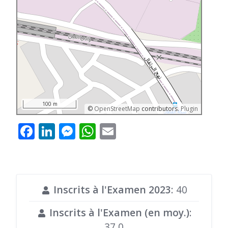
100 m
©
OpenStreetMap
contributors.
Plugin
Facebook
LinkedIn
Messenger
WhatsApp
Email
Inscrits à l'Examen 2023
: 40
Inscrits à l'Examen (en moy.)
:
37,0