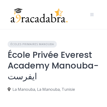
Skip
to
content
ÉCOLES PRIMAIRES MANOUBA
École Privée Everest
Academy Manouba-
ايفرست
La Manouba, La Manouba, Tunisie