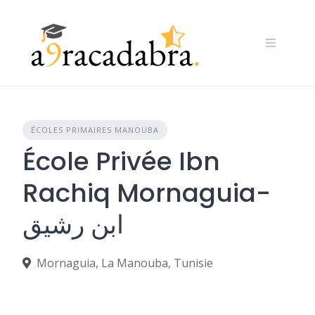
Skip
to
content
ÉCOLES PRIMAIRES MANOUBA
École Privée Ibn
Rachiq Mornaguia-
ابن رشيق
Mornaguia, La Manouba, Tunisie