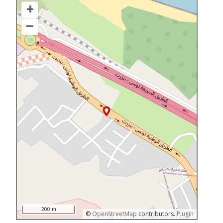
+
–
200 m
©
OpenStreetMap
contributors.
Plugin