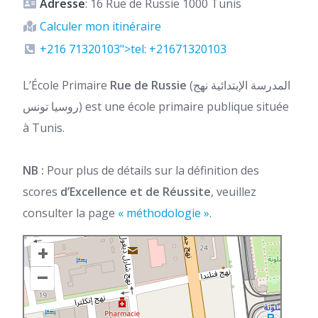
Adresse
: 16 Rue de Russie 1000 Tunis
Calculer mon itinéraire
+216 71320103">tel: +21671320103
L’École Primaire
Rue de Russie
(المدرسة الإبتدائية نهج
روسيا تونس) est une école primaire publique située
à Tunis.
NB :
Pour plus de détails sur la définition des
scores
d’Excellence et de Réussite
, veuillez
consulter la page
« méthodologie ».
+
–