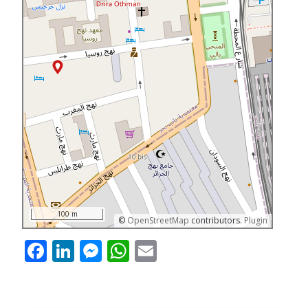
100 m
©
OpenStreetMap
contributors.
Plugin
Facebook
LinkedIn
Messenger
WhatsApp
Email