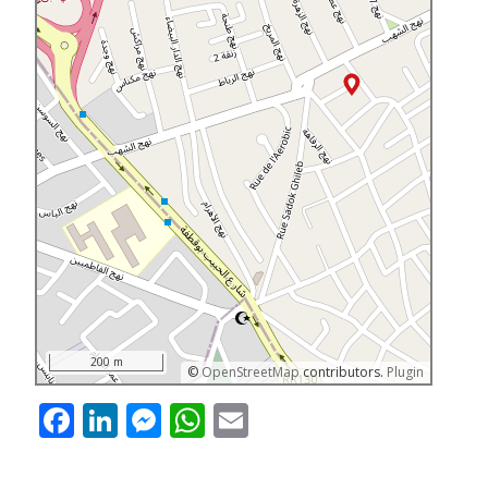
200 m
©
OpenStreetMap
contributors.
Plugin
Facebook
LinkedIn
Messenger
WhatsApp
Email