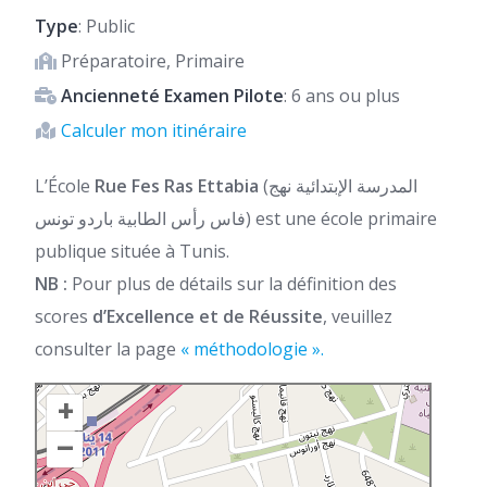
Type
: Public
Préparatoire, Primaire
Ancienneté Examen Pilote
: 6 ans ou plus
Calculer mon itinéraire
L’École
Rue Fes Ras Ettabia
(المدرسة الإبتدائية نهج
فاس رأس الطابية باردو تونس) est une école primaire
publique située à Tunis.
NB :
Pour plus de détails sur la définition des
scores
d’Excellence et de Réussite
, veuillez
consulter la page
« méthodologie ».
+
–