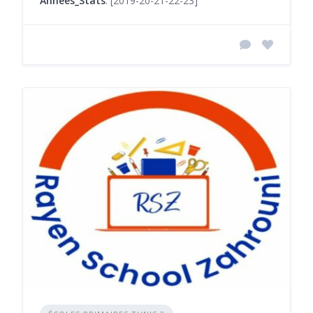
Années_Stats
: [2019-20-21-22-23]