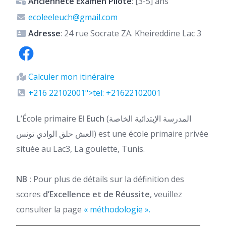
Ancienneté Examen Pilote
: [3-5] ans
ecoleeleuch@gmail.com
Adresse
: 24 rue Socrate ZA. Kheireddine Lac 3
Calculer mon itinéraire
+216 22102001">tel: +21622102001
L’École primaire
El Euch
(المدرسة الإبتدائية الخاصة
العش حلق الوادي تونس) est une école primaire privée
située au Lac3, La goulette, Tunis.
NB :
Pour plus de détails sur la définition des
scores
d’Excellence et de Réussite
, veuillez
consulter la page
« méthodologie ».