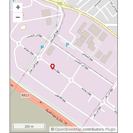
+
–
200 m
©
OpenStreetMap
contributors.
Plugin