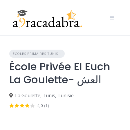
Skip
to
content
ÉCOLES PRIMAIRES TUNIS 1
École Privée El Euch
La Goulette- العش
La Goulette, Tunis, Tunisie
4,0
(1)