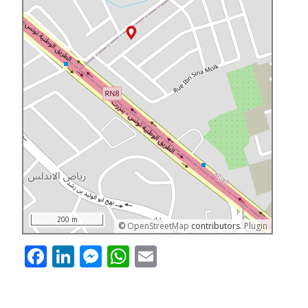
200 m
©
OpenStreetMap
contributors.
Plugin
Facebook
LinkedIn
Messenger
WhatsApp
Email