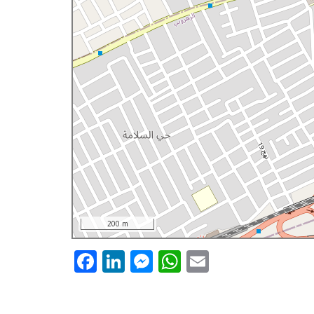
200 m
Facebook
LinkedIn
Messenger
WhatsApp
Email