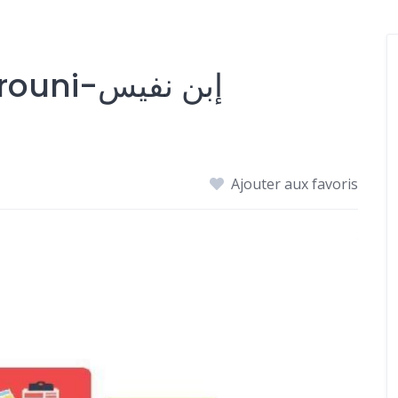
École Ibn Nafis Zahrouni-إبن نفيس
Ajouter aux favoris