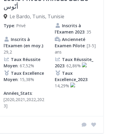
أنّوس
Le Bardo, Tunis, Tunisie
Type
: Privé
Inscrits à
l'Examen 2023
: 35
Inscrits à
Ancienneté
l'Examen (en moy.)
:
Examen Pilote
: [3-5]
29,2
ans
Taux Réussite
Taux Réussite_
Moyen
: 67,52%
2023
: 62,86%
Taux Excellence
Taux
Moyen
: 15,38%
Excellence_2023
:
14,29%
Années_Stats
:
[2020,2021,2022,202
3]