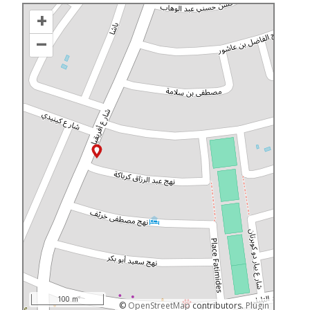
+
–
100 m
©
OpenStreetMap
contributors.
Plugin