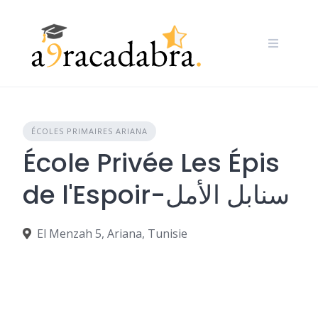
Skip
to
content
ÉCOLES PRIMAIRES ARIANA
École Privée Les Épis
de l'Espoir-سنابل الأمل
El Menzah 5, Ariana, Tunisie