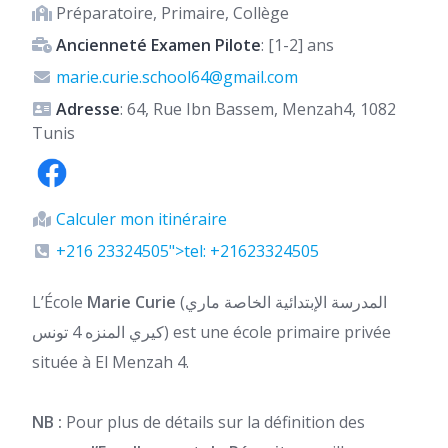
Préparatoire, Primaire, Collège
Ancienneté Examen Pilote
: [1-2] ans
marie.curie.school64@gmail.com
Adresse
: 64, Rue Ibn Bassem, Menzah4, 1082
Tunis
Calculer mon itinéraire
+216 23324505">tel: +21623324505
L’École
Marie Curie
(المدرسة الإبتدائية الخاصة ماري
كيري المنزه 4 تونس) est une école primaire privée
située à El Menzah 4.
NB :
Pour plus de détails sur la définition des