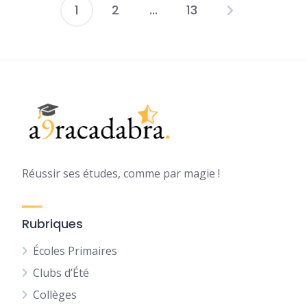
1
2
…
13
Pagination
des
publications
Réussir ses études, comme par magie !
Rubriques
Écoles Primaires
Clubs d’Été
Collèges