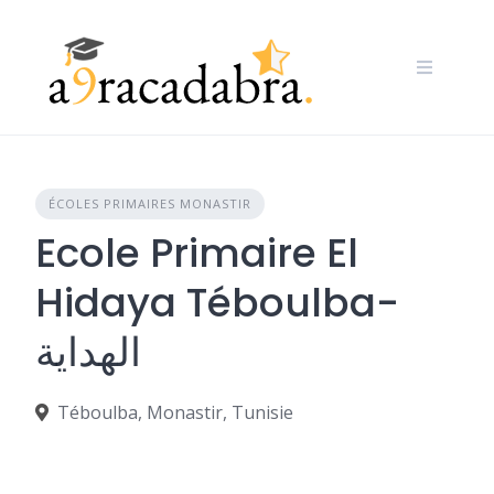
Skip
to
content
ÉCOLES PRIMAIRES MONASTIR
Ecole Primaire El
Hidaya Téboulba-
الهداية
Téboulba, Monastir, Tunisie