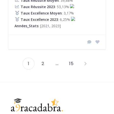
Taux Réussite Moyen
: 39,68%
Taux Réussite 2023
: 53,13%
Taux Excellence Moyen
: 3,17%
Taux Excellence 2023
: 6,25%
Années_Stats
: [2021, 2023]
1
2
…
15
Pagination
des
publications