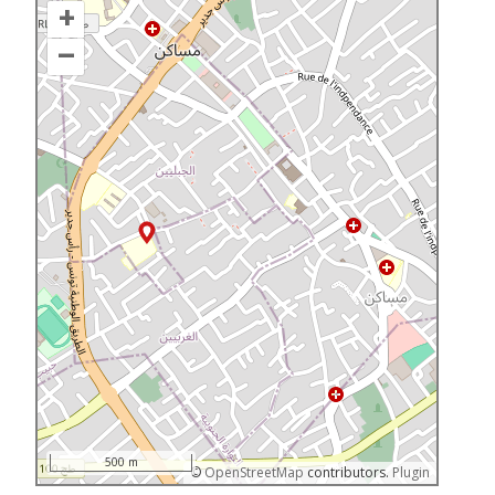
+
–
500 m
©
OpenStreetMap
contributors.
Plugin