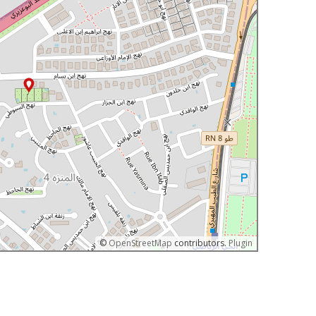
©
OpenStreetMap
contributors.
Plugin