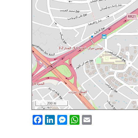
200 m
Facebook
LinkedIn
Messenger
WhatsApp
Email