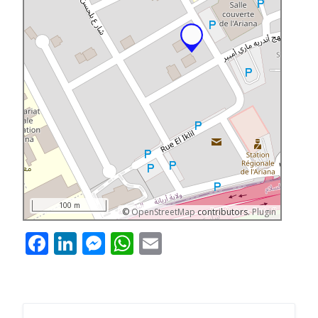
100 m
©
OpenStreetMap
contributors.
Plugin
Facebook
LinkedIn
Messenger
WhatsApp
Email