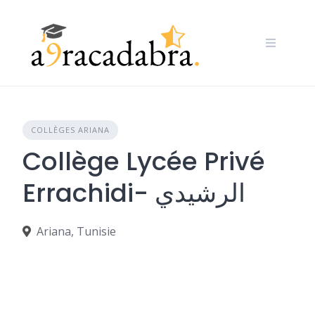
Skip
to
content
COLLÈGES ARIANA
Collège Lycée Privé
Errachidi- الرشيدي
Ariana, Tunisie