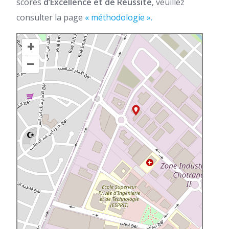
scores
d’Excellence et de Réussite
, veuillez
consulter la page
« méthodologie ».
+
–