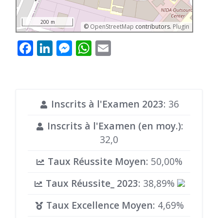
200 m
©
OpenStreetMap
contributors.
Plugin
Facebook
LinkedIn
Messenger
WhatsApp
Email
Inscrits à l'Examen 2023
: 36
Inscrits à l'Examen (en moy.)
:
32,0
Taux Réussite Moyen
: 50,00%
Taux Réussite_ 2023
: 38,89%
Taux Excellence Moyen
: 4,69%