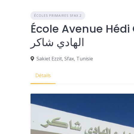
ÉCOLES PRIMAIRES SFAX 2
École Avenue Hédi Ch
الهادي شاكر
Sakiet Ezzit, Sfax, Tunisie
Détails