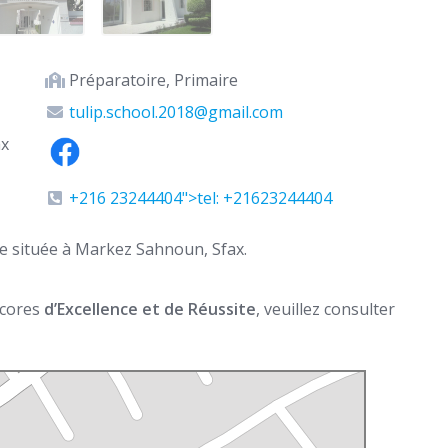
Préparatoire, Primaire
tulip.school.2018@gmail.com
ax
+216 23244404">tel: +21623244404
ée située à Markez Sahnoun, Sfax.
 scores
d’Excellence et de Réussite
, veuillez consulter