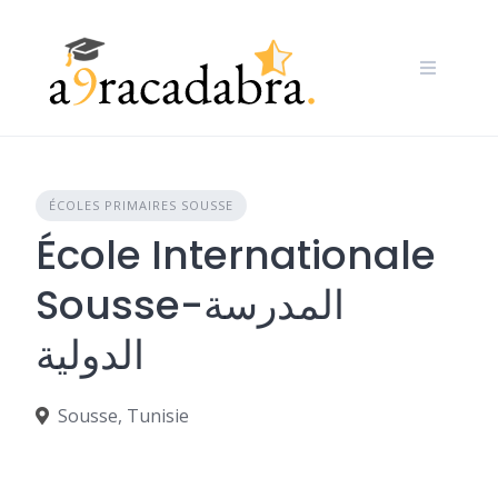
Skip
to
content
ÉCOLES PRIMAIRES SOUSSE
École Internationale
Sousse-المدرسة
الدولية
Sousse, Tunisie