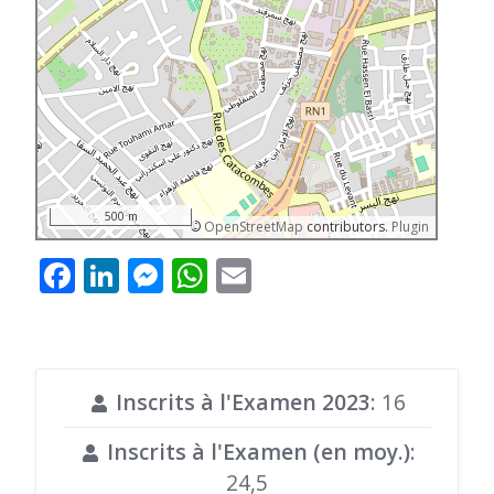
500 m
©
OpenStreetMap
contributors.
Plugin
Facebook
LinkedIn
Messenger
WhatsApp
Email
Inscrits à l'Examen 2023
: 16
Inscrits à l'Examen (en moy.)
:
24,5