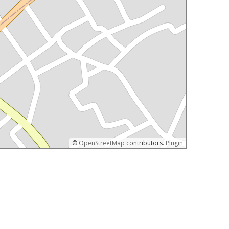
©
OpenStreetMap
contributors.
Plugin