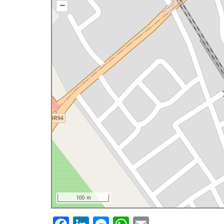
–
100 m