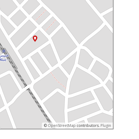
©
OpenStreetMap
contributors.
Plugin