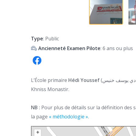
Type
: Public
Ancienneté Examen Pilote
: 6 ans ou plus
L’École primaire
Hédi Youssef
(المدرسة الابتدائية الهادي يوسف خنيس) est une école primaire située à
Khniss Monastir.
NB :
Pour plus de détails sur la définition des
la page
« méthodologie ».
+