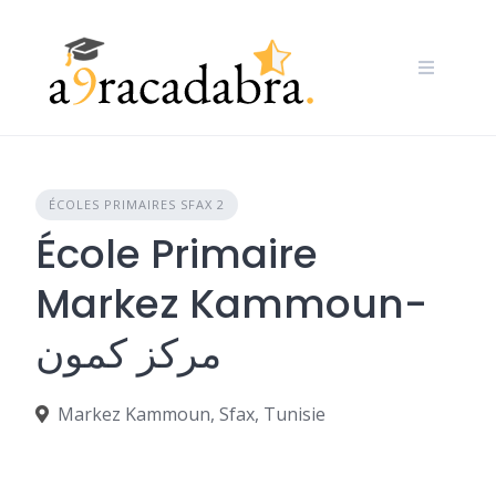
Skip
to
content
ÉCOLES PRIMAIRES SFAX 2
École Primaire
Markez Kammoun-
مركز كمون
Markez Kammoun, Sfax, Tunisie