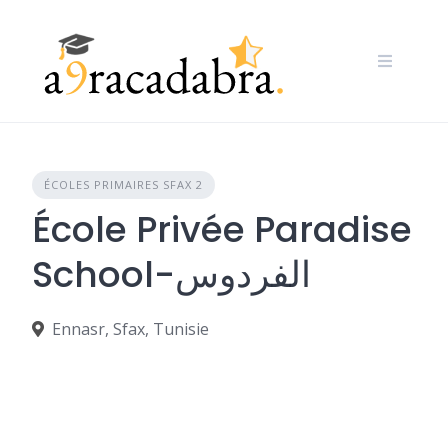
Skip
to
content
ÉCOLES PRIMAIRES SFAX 2
École Privée Paradise
School-الفردوس
Ennasr, Sfax, Tunisie