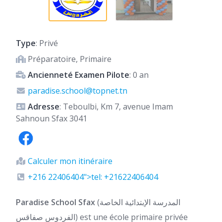
Type
: Privé
Préparatoire, Primaire
Ancienneté Examen Pilote
: 0 an
paradise.school@topnet.tn
Adresse
: Teboulbi, Km 7, avenue Imam
Sahnoun Sfax 3041
Calculer mon itinéraire
+216 22406404">tel: +21622406404
Paradise School Sfax
(المدرسة الإبتدائية الخاصة
الفردوس صفاقس) est une école primaire privée