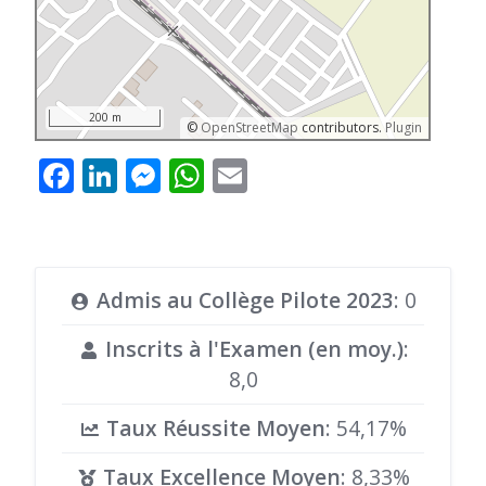
200 m
©
OpenStreetMap
contributors.
Plugin
Facebook
LinkedIn
Messenger
WhatsApp
Email
Admis au Collège Pilote 2023
: 0
Inscrits à l'Examen (en moy.)
:
8,0
Taux Réussite Moyen
: 54,17%
Taux Excellence Moyen
: 8,33%