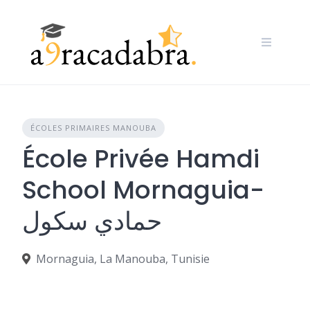
Skip
to
content
ÉCOLES PRIMAIRES MANOUBA
École Privée Hamdi
School Mornaguia-
حمادي سكول
Mornaguia, La Manouba, Tunisie