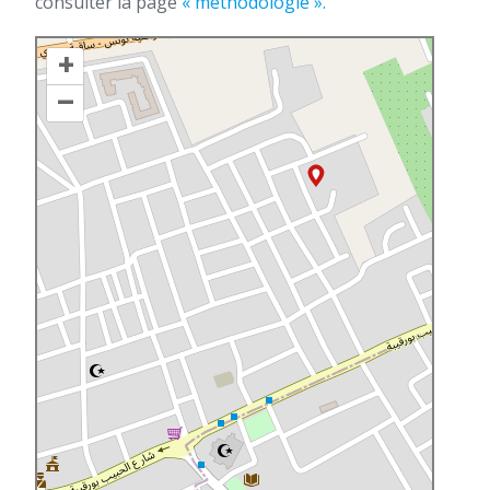
consulter la page
« méthodologie ».
+
–