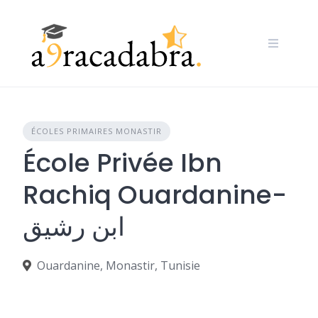
Skip
to
content
ÉCOLES PRIMAIRES MONASTIR
École Privée Ibn
Rachiq Ouardanine-
ابن رشيق
Ouardanine, Monastir, Tunisie