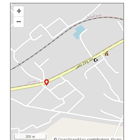
+
–
200 m
©
OpenStreetMap
contributors.
Plugin