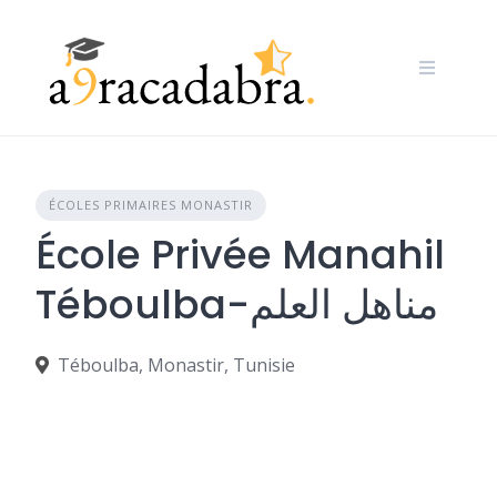
Skip
to
content
ÉCOLES PRIMAIRES MONASTIR
École Privée Manahil
Téboulba-مناهل العلم
Téboulba, Monastir, Tunisie