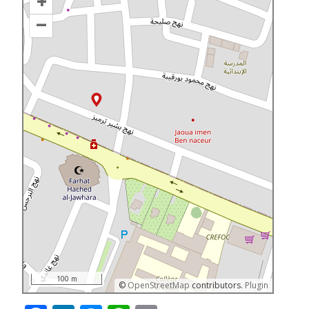
+
–
100 m
©
OpenStreetMap
contributors.
Plugin