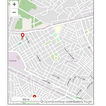
+
–
500 m
©
OpenStreetMap
contributors.
Plugin